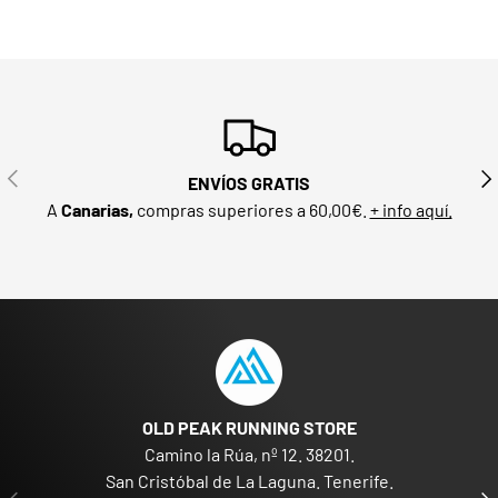
ANTERIOR
SIG
ENVÍOS GRATIS
A
Canarias,
compras superiores a 60,00€.
+ info aquí.
OLD PEAK RUNNING STORE
Camino la Rúa, nº 12. 38201.
San Cristóbal de La Laguna. Tenerife.
ANTERIOR
SIG