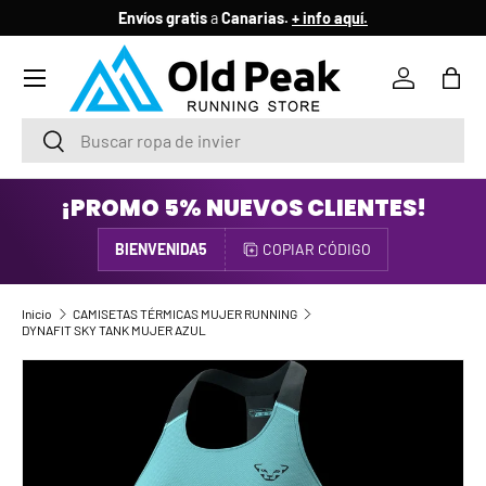
Envíos gratis
a
Canarias.
+ info aquí.
IR AL CONTENIDO
Menú
Iniciar ses
Bols
Buscar
Buscar
¡PROMO 5% NUEVOS CLIENTES!
BIENVENIDA5
COPIAR CÓDIGO
Inicio
CAMISETAS TÉRMICAS MUJER RUNNING
DYNAFIT SKY TANK MUJER AZUL
IR DIRECTAMENTE A LA INFORMACIÓN DEL PRODUCTO