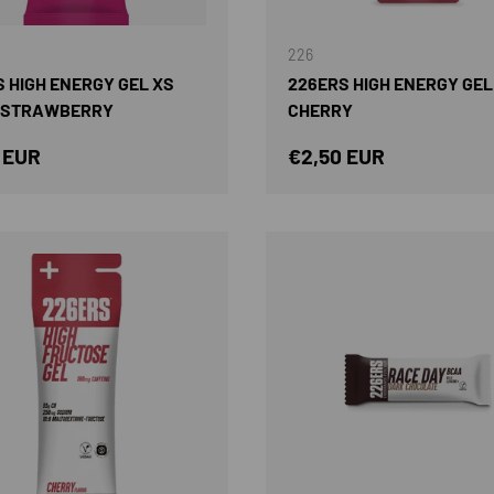
AÑADIR AL CARRITO
226
 HIGH ENERGY GEL XS
226ERS HIGH ENERGY GEL
 STRAWBERRY
CHERRY
o normal
Precio normal
 EUR
€2,50 EUR
AÑADIR AL CARRITO