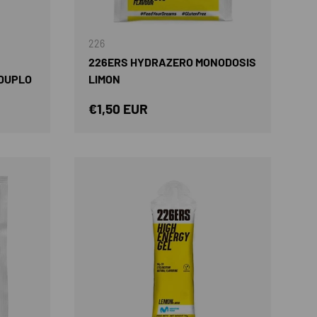
AÑADIR AL CARRITO
AÑADIR AL CARRIT
226
226ERS HYDRAZERO MONODOSIS
 DUPLO
LIMON
Precio normal
€1,50 EUR