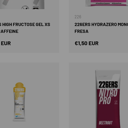
AÑADIR AL CARRITO
226
 HIGH FRUCTOSE GEL XS
226ERS HYDRAZERO MON
CAFFEINE
FRESA
o normal
Precio normal
 EUR
€1,50 EUR