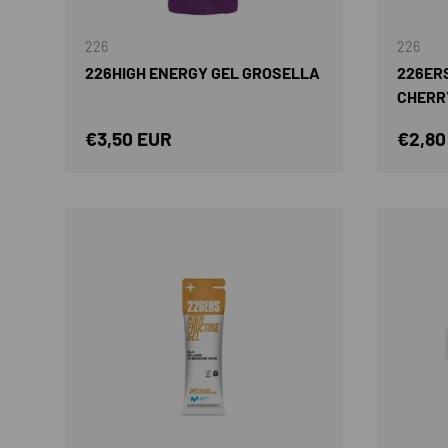
226
226
226HIGH ENERGY GEL GROSELLA
226ERS
CHERR
Precio normal
Preci
€3,50 EUR
€2,80
AÑADIR AL CARRITO