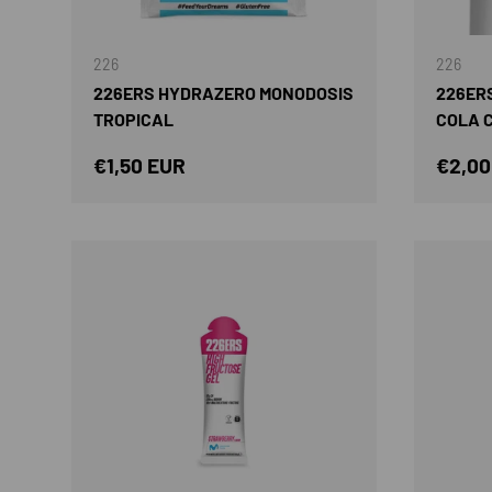
AÑADIR AL CARRITO
226
226
226ERS HYDRAZERO MONODOSIS
226ERS
TROPICAL
COLA 
Precio normal
Preci
€1,50 EUR
€2,00