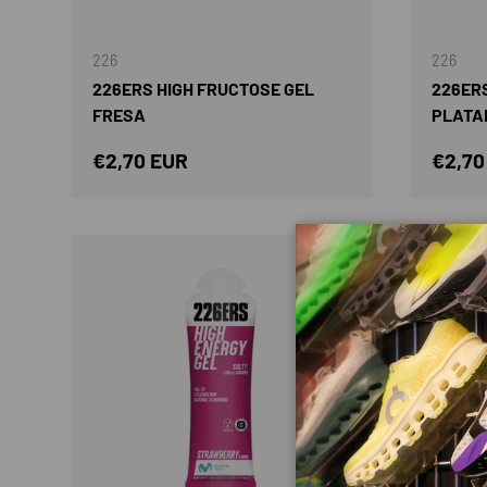
AÑADIR AL CARRITO
226
226
226ERS HIGH FRUCTOSE GEL
226ERS
FRESA
PLATA
Precio normal
Preci
€2,70 EUR
€2,70