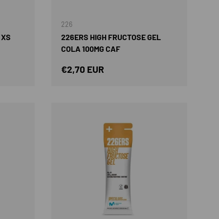
AÑADIR AL CARRITO
AÑADIR AL CARRIT
226
 XS
226ERS HIGH FRUCTOSE GEL
COLA 100MG CAF
Precio normal
€2,70 EUR
AÑADIR AL CARRITO
AÑADIR AL CARRIT