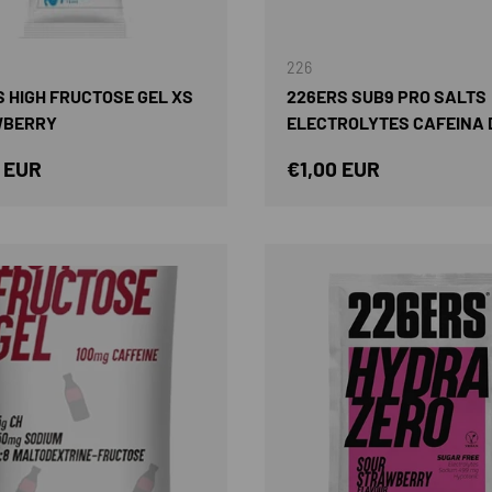
AÑADIR AL CARRITO
226
 HIGH FRUCTOSE GEL XS
226ERS SUB9 PRO SALTS
WBERRY
ELECTROLYTES CAFEINA
o normal
Precio normal
 EUR
€1,00 EUR