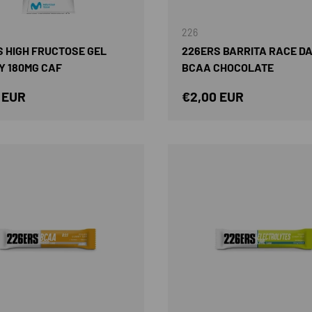
226
 HIGH FRUCTOSE GEL
226ERS BARRITA RACE DA
Y 180MG CAF
BCAA CHOCOLATE
o normal
Precio normal
 EUR
€2,00 EUR
AÑADIR AL CARRITO