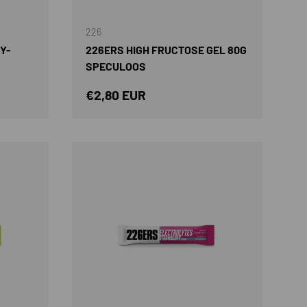
226
Y-
226ERS HIGH FRUCTOSE GEL 80G
SPECULOOS
Precio normal
€2,80 EUR
AÑADIR AL CARRITO
AÑADIR AL CARRIT