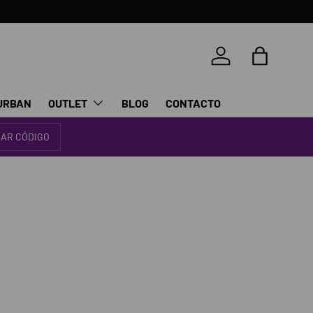
Iniciar sesión
Bolsa
URBAN
OUTLET
BLOG
CONTACTO
IAR CÓDIGO