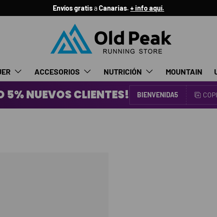
Envíos gratis
a
Canarias.
+ info aquí.
JER
ACCESORIOS
NUTRICIÓN
MOUNTAIN
 5% NUEVOS CLIENTES!
BIENVENIDA5
COP