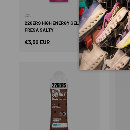
AÑADIR AL CARRITO
226
226
226ERS HIGH ENERGY GEL 76 GR
226ER
FRESA SALTY
CHERR
Precio normal
Preci
€3,50 EUR
€2,40