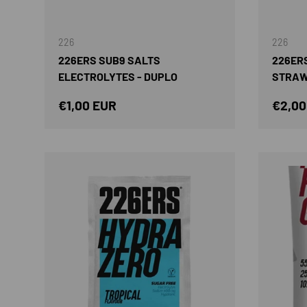
AÑADIR AL CARRITO
226
226
226ERS SUB9 SALTS
226ERS
ELECTROLYTES - DUPLO
STRA
Precio normal
Preci
€1,00 EUR
€2,00