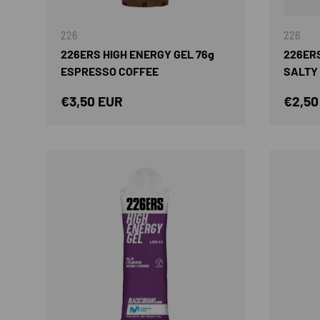
AÑADIR AL CARRITO
226
226
226ERS HIGH ENERGY GEL 76g
226ERS
ESPRESSO COFFEE
SALTY
Precio normal
Preci
€3,50 EUR
€2,50
AÑADIR AL CARRITO