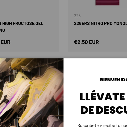
AÑADIR AL CARRITO
226
 HIGH FRUCTOSE GEL
226ERS NITRO PRO MONO
NO
o normal
Precio normal
 EUR
€2,50 EUR
BIENVENID
LLÉVATE
DE DESC
Suscríbete y recibe tu c