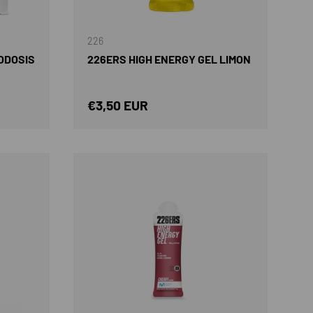
AÑADIR AL CARRITO
AÑADIR AL CARRIT
226
ODOSIS
226ERS HIGH ENERGY GEL LIMON
Precio normal
€3,50 EUR